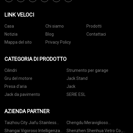
LINK VELOCI
Casa
Chi siamo
Prodotti
Notizia
Blog
Contattaci
Mappa del sito
Privacy Policy
CATEGORIA DI PRODOTTO
Cilindri
Strumento per garage
Gru del motore
Jack Stand
Presa d'aria
Jack
Jack da pavimento
SERIE ESL
AZIENDA PARTNER
Taizhou City Jiafu Stainless
Chengdu Meraviglioso
Steel Products Co., Ltd.
Serendipità Cibo Macchinari Co.,
Shangai Vigoroso Intelligenza
Shenzhen Shenhua Vetro Co.,