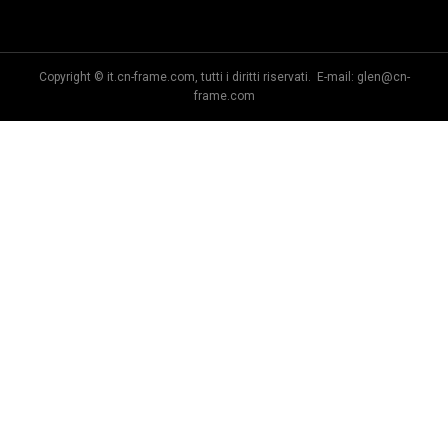
Ltd.
Attrezzatura Co., Ltd
Ltd.
Copyright © it.cn-frame.com, tutti i diritti riservati. E-mail:
glen@cn-
frame.com