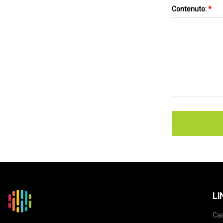
Contenuto:
*
LI
Ca