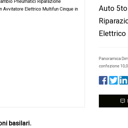
Auto 5t
Riparazi
Elettric
Panoramica Dime
confezione 10,0
ni basilari.