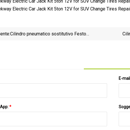
ente:
Cilindro pneumatico sostitutivo Festo
Cil
DNC32/40/50/63/80/100 prodotto in Cina
E-mai
sApp:
*
Sogge