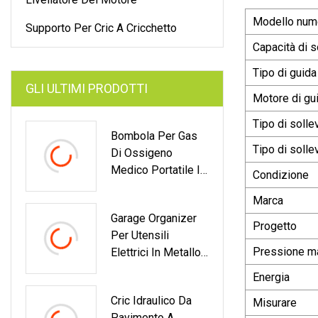
Modello num
Supporto Per Cric A Cricchetto
Capacità di 
Tipo di guida
GLI ULTIMI PRODOTTI
Motore di gu
Tipo di solle
Bombola Per Gas
Tipo di soll
Di Ossigeno
Medico Portatile In
Condizione
Acciaio Senza
Marca
Saldatura Con
Garage Organizer
Certificato ISO
Progetto
Per Utensili
Tped Da 10 Litri
Pressione ma
Elettrici In Metallo
A 4 Livelli, Di
Energia
Nuovo Design, Con
Cric Idraulico Da
Misurare
4 Trapani E Altri
Pavimento A