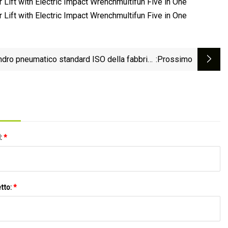
indro pneumatico standard ISO della fabbrica
:Prossimo
cinese
l:
*
tto:
*