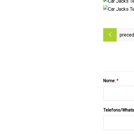
preced
Nome:
*
Telefono/What