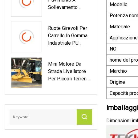
Contenitori Per
Modello
Sollevamento
Utensili
Rapido Da 2
Potenza nom
Tonnellate Di Alta
Materiale
Ruote Girevoli Per
Qualità Per Auto
Carrello In Gomma
Cric Promozionale
Applicazione
Industriale PU
Da 2 Tonnellate
NO
Ruota Girevole Per
Carrello
nome del pro
Mini Motore Da
Marchio
Strada Livellatore
Per Piccoli Terreni
Origine
125HP Py120
Capacità prod
Imballagg
Dimensioni imb