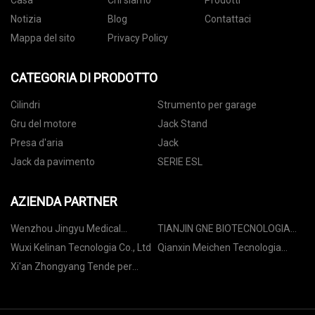
Casa
Chi siamo
Prodotti
Notizia
Blog
Contattaci
Mappa del sito
Privacy Policy
CATEGORIA DI PRODOTTO
Cilindri
Strumento per garage
Gru del motore
Jack Stand
Presa d'aria
Jack
Jack da pavimento
SERIE ESL
AZIENDA PARTNER
Wenzhou Jingyu Medical
TIANJIN GNE BIOTECNOLOGIA
Instruments Co., Ltd
CO., LTD
Wuxi Kelinan Tecnologia Co., Ltd
Qianxin Meichen Tecnologia
optoelettronica (Huzhou) Co.,
Xi'an Zhongyang Tende per
Ltd.
finestre Products Co., Ltd.