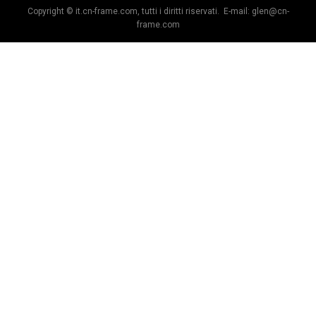
Copyright © it.cn-frame.com, tutti i diritti riservati. E-mail:
glen@cn-
frame.com