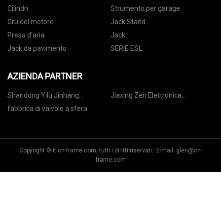
Cilindri
Strumento per garage
Gru del motore
Jack Stand
Presa d'aria
Jack
Jack da pavimento
SERIE ESL
AZIENDA PARTNER
Shandong Yilù Jinhang
Jiaxing Zen Elettronica
Elettronica Tecnologia Co., srl
Tecnologia Co., Ltd
fabbrica di valvole a sfera
Copyright © it.cn-frame.com, tutti i diritti riservati. E-mail:
glen@cn-
frame.com