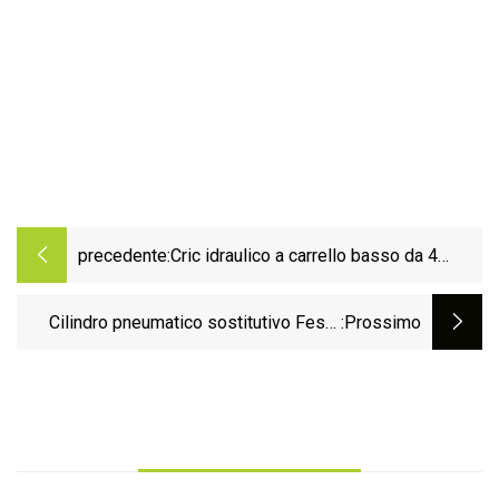
precedente:
Cric idraulico a carrello basso da 4
tonnellate con sistema a doppia pompa
e valvola di sovraccarico di sicurezza
Cilindro pneumatico sostitutivo Festo
:Prossimo
(38400904C)
DNC32/40/50/63/80/100 prodotto in
Cina