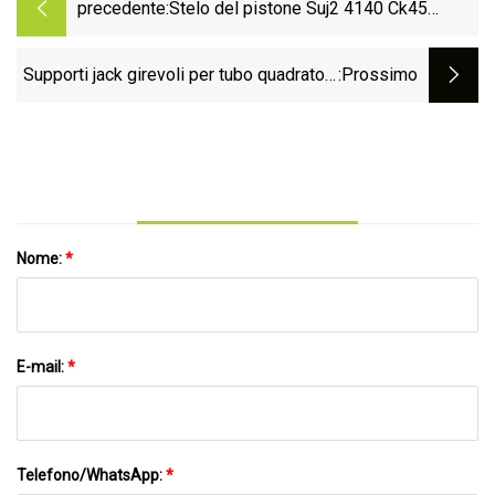
precedente:
Stelo del pistone Suj2 4140 Ck45
cromato duro per cilindro idraulico
Supporti jack girevoli per tubo quadrato a
:Prossimo
vento laterale da 2000 libbre
Nome:
*
E-mail:
*
Telefono/WhatsApp:
*