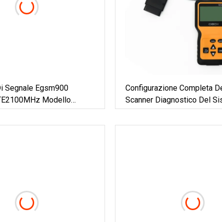
 Di Segnale Egsm900
Configurazione Completa De
TE2100MHz Modello
Scanner Diagnostico Del S
e B8 B3 B7
Completo Per Auto Autek If