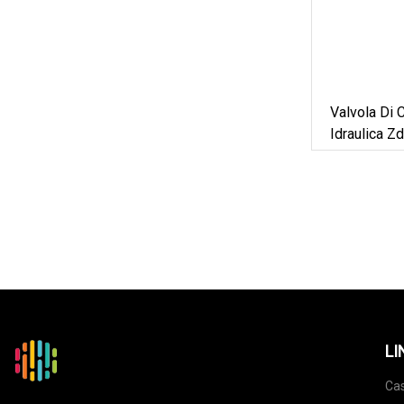
Valvola Di 
Idraulica Z
LI
Ca