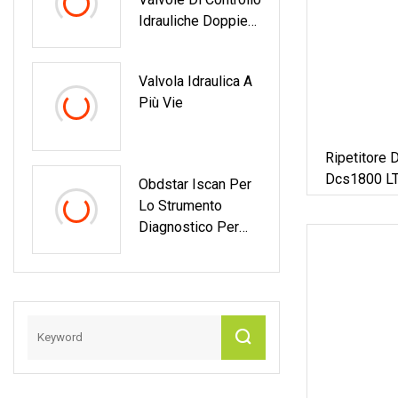
Idrauliche Doppie
Edl
Valvola Idraulica A
Più Vie
Ripetitore
Dcs1800 L
Obdstar Iscan Per
Intelligent
Lo Strumento
Diagnostico Per
Moto Triumph
Supporta La
Programmazione
IMMO