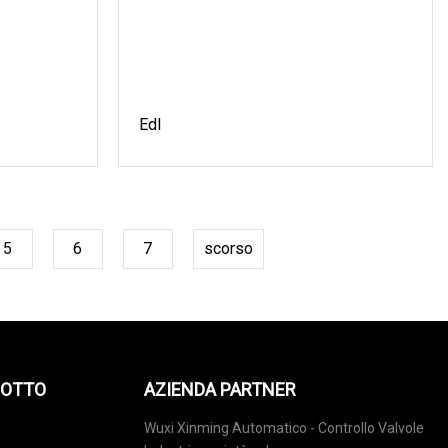
Edl
5
6
7
scorso
DOTTO
AZIENDA PARTNER
Wuxi Xinming Automatico - Controllo Valvole