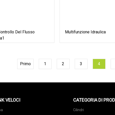
Controllo Del Flusso
Multifunzione Idraulica
da1
Primo
1
2
3
4
NK VELOCI
CATEGORIA DI PRO
sa
Cilindri