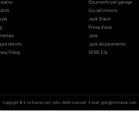
 siamo
Strumento per garage
dotti
Gru del motore
izia
Jack Stand
g
Presa d'aria
tattaci
Jack
pa del sito
Jack da pavimento
vacy Policy
SERIE ESL
Copyright © it.cn-frame.com, tutti i diritti riservati. E-mail:
glen@cn-frame.com