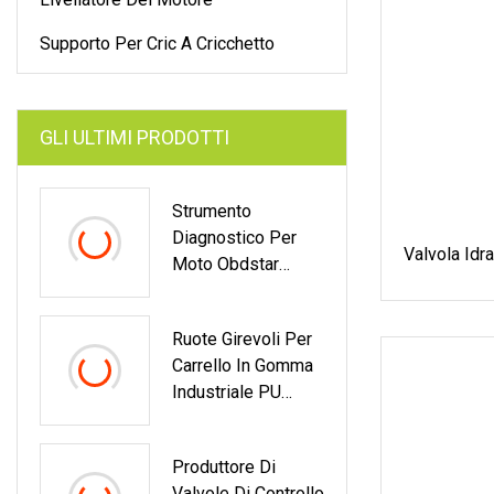
Supporto Per Cric A Cricchetto
GLI ULTIMI PRODOTTI
Strumento
Diagnostico Per
Valvola Idra
Moto Obdstar
Iscan Per BMW
Ruote Girevoli Per
Carrello In Gomma
Industriale PU
Ruota Girevole Per
Carrello
Produttore Di
Valvole Di Controllo