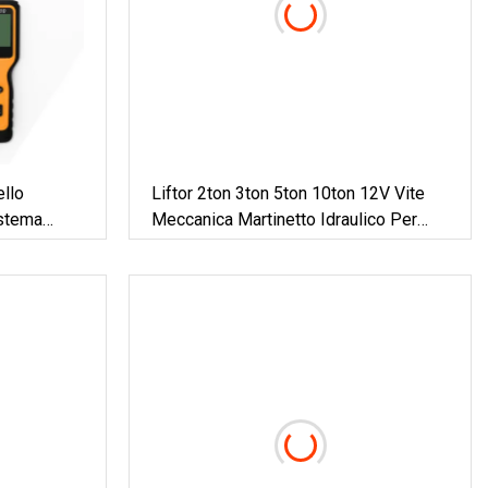
llo
Liftor 2ton 3ton 5ton 10ton 12V Vite
istema
Meccanica Martinetto Idraulico Per
ix969
Bottiglia Elettrico Portatile Per Auto
Martinetto Ad Aria Supporto Per
Utensili Manuali Fornitore Per La
Sostituzione Di Pneumatici