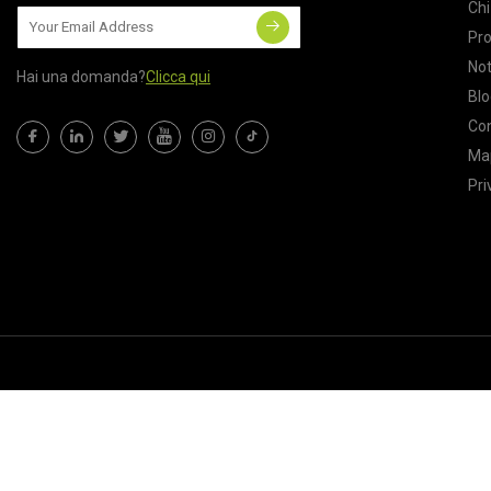
Chi
Pro
Not
Hai una domanda?
Clicca qui
Blo
Con
Map
Pri