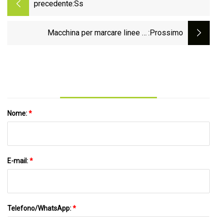
precedente:
Ss
Macchina per marcare linee di
:Prossimo
attraversamento pedonale Strumento per
marcare guardoli in garage con ruota in
gomma regolabile in linea retta
Nome:
*
E-mail:
*
Telefono/WhatsApp:
*