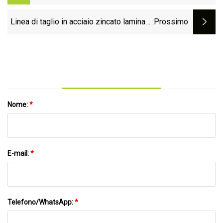
smd 2835 60led 12v
Linea di taglio in acciaio zincato laminato
:Prossimo
a freddo/caldo per piastre a spirale
Nome:
*
E-mail:
*
Telefono/WhatsApp:
*