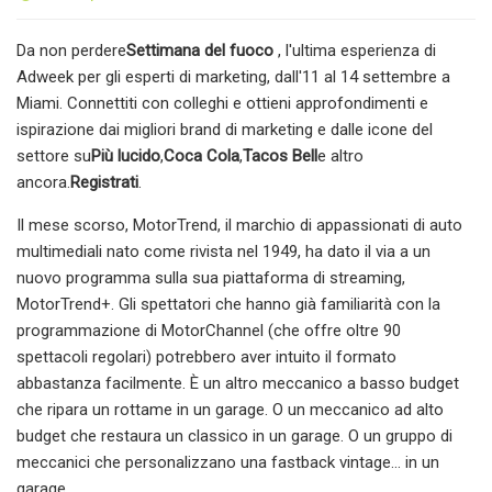
Da non perdere
Settimana del fuoco
, l'ultima esperienza di
Adweek per gli esperti di marketing, dall'11 al 14 settembre a
Miami. Connettiti con colleghi e ottieni approfondimenti e
ispirazione dai migliori brand di marketing e dalle icone del
settore su
Più lucido
,
Coca Cola
,
Tacos Bell
e altro
ancora.
Registrati
.
Il mese scorso, MotorTrend, il marchio di appassionati di auto
multimediali nato come rivista nel 1949, ha dato il via a un
nuovo programma sulla sua piattaforma di streaming,
MotorTrend+. Gli spettatori che hanno già familiarità con la
programmazione di MotorChannel (che offre oltre 90
spettacoli regolari) potrebbero aver intuito il formato
abbastanza facilmente. È un altro meccanico a basso budget
che ripara un rottame in un garage. O un meccanico ad alto
budget che restaura un classico in un garage. O un gruppo di
meccanici che personalizzano una fastback vintage… in un
garage.