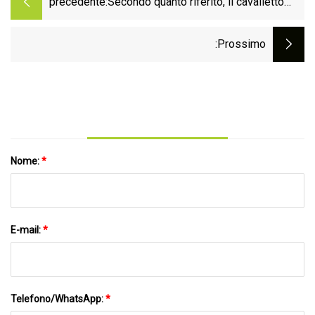
precedente:
Secondo quanto riferito, il cavalletto
sostitutivo Harbour Freight non funziona
al primo utilizzo
:Prossimo
Nome:
*
E-mail:
*
Telefono/WhatsApp:
*