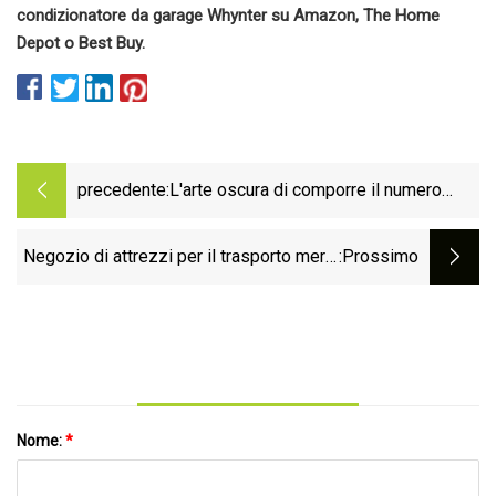
condizionatore da garage Whynter su Amazon, The Home
Depot o Best Buy.
precedente:
L'arte oscura di comporre il numero
nella mia Dodge Charger 440 V8 del
1969
Negozio di attrezzi per il trasporto merci
:Prossimo
portuali con questo meccanico
Nome:
*