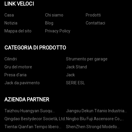
LINK VELOCI
Casa
Chi siamo
Prodotti
Notizia
Blog
Contattaci
Mappa del sito
Privacy Policy
CATEGORIA DI PRODOTTO
Cilindri
Strumento per garage
Gru del motore
Jack Stand
Presa d'aria
Jack
Jack da pavimento
SERIE ESL
AZIENDA PARTNER
Taizhou Huangyan Suoqu
Jiangsu Dekun Titanio Industria
Industry&Trade Co., Ltd
Co., Ltd.
Qingdao Bestydecor Società, Ltd.
Ningbo Blu Fuji Ascensore Co.,
Ltd.
Tientai Qianfan Tempo libero
ShenZhen Strongd Modello