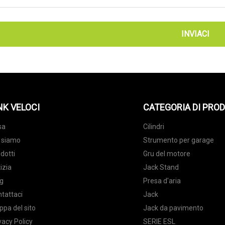
INVIACI
NK VELOCI
CATEGORIA DI PRO
sa
Cilindri
 siamo
Strumento per garage
dotti
Gru del motore
izia
Jack Stand
g
Presa d'aria
tattaci
Jack
pa del sito
Jack da pavimento
vacy Policy
SERIE ESL