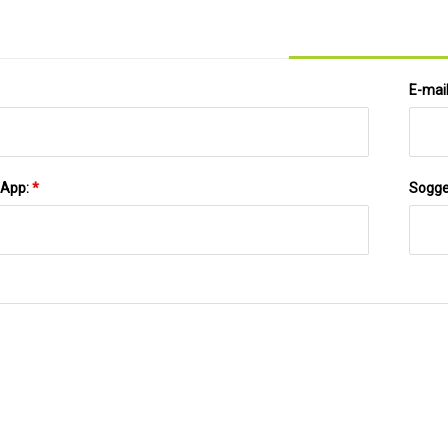
E-mai
sApp:
*
Sogge