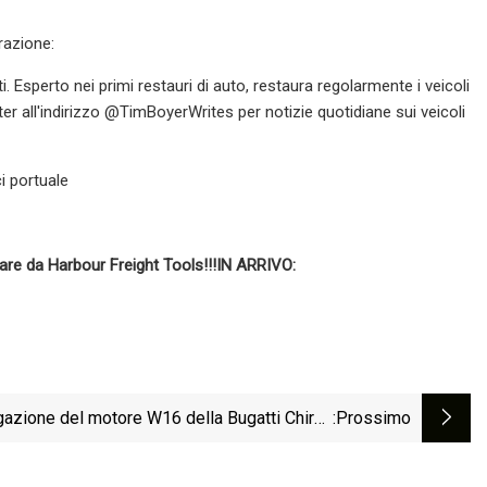
erazione:
Esperto nei primi restauri di auto, restaura regolarmente i veicoli
er all'indirizzo @TimBoyerWrites per notizie quotidiane sui veicoli
i portuale
re da Harbour Freight Tools!!!
IN ARRIVO:
azione del motore W16 della Bugatti Chiron
:Prossimo
Super Sport