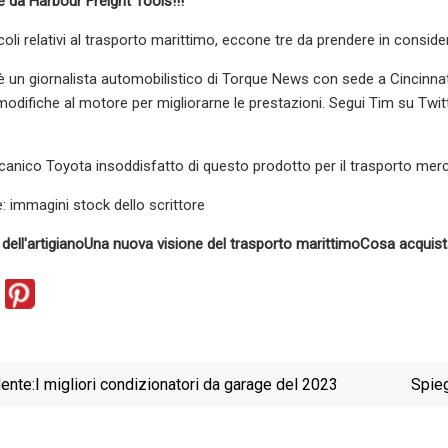
 da Harbour Freight Tools!!!
ticoli relativi al trasporto marittimo, eccone tre da prendere in consid
 un giornalista automobilistico di Torque News con sede a Cincinnati. 
modifiche al motore per migliorarne le prestazioni. Segui Tim su Twitt
anico Toyota insoddisfatto di questo prodotto per il trasporto merc
 immagini stock dello scrittore
 dell'artigiano
Una nuova visione del trasporto marittimo
Cosa acquista
ente:
I migliori condizionatori da garage del 2023
Spieg