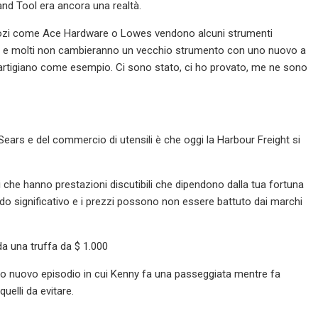
nd Tool era ancora una realtà.
 negozi come Ace Hardware o Lowes vendono alcuni strumenti
tata e molti non cambieranno un vecchio strumento con uno nuovo a
artigiano come esempio. Ci sono stato, ci ho provato, me ne sono
Sears e del commercio di utensili è che oggi la Harbour Freight si
i che hanno prestazioni discutibili che dipendono dalla tua fortuna
do significativo e i prezzi possono non essere battuto dai marchi
da una truffa da $ 1.000
to nuovo episodio in cui Kenny fa una passeggiata mentre fa
uelli da evitare.