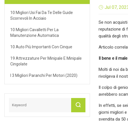
Jul 07, 202
10 Migliori Usi Fai Da Te Delle Guide
Scorrevoli In Acciaio
Se non acquisti
reputazione di 
10 Migliori Cavalletti Per La
Manutenzione Automatica
qualità degli st
10 Auto Più Importanti Con Cinque
Articolo correla
Il bene e il male
19 Attrezzature Per Minipale E Minipale
Cingolate
Molti di noi da
I 3 Migliori Paranchi Per Motori (2020)
rivolgeva il nos
Il colpo di geni
avrebbero scam
In effetti, se 
giorni migliori 
svendita da 50 