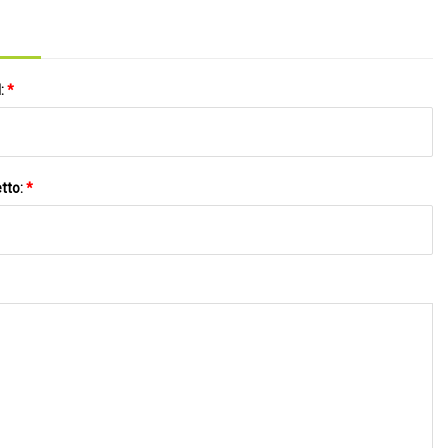
l:
*
tto:
*