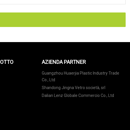
DOTTO
AZIENDA PARTNER
Guangzhou Huaerjia Plastic Industry Trade
Co., Ltd
Shandong Jingna Vetro società, srl
Dalian Lenz Globale Commercio Co., Ltd