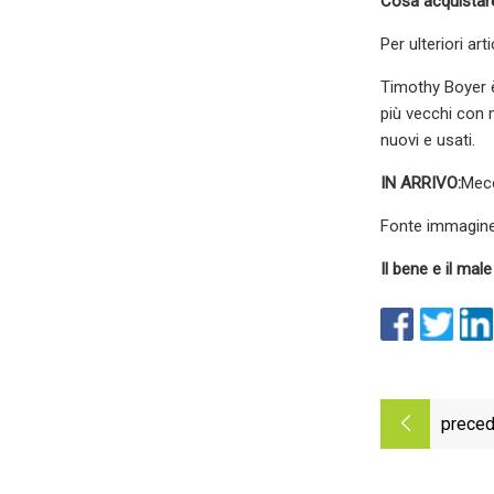
Cosa acquistare
Per ulteriori ar
Timothy Boyer è
più vecchi con 
nuovi e usati.
IN ARRIVO:
Mecc
Fonte immagine:
Il bene e il male
preced