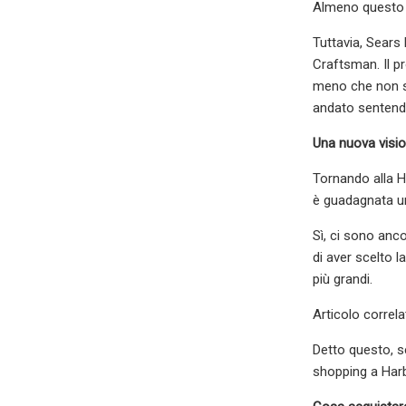
Almeno questo e
Tuttavia, Sears
Craftsman. Il p
meno che non si
andato sentendo
Una nuova visio
Tornando alla H
è guadagnata una
Sì, ci sono anco
di aver scelto 
più grandi.
Articolo correl
Detto questo, s
shopping a Harbo