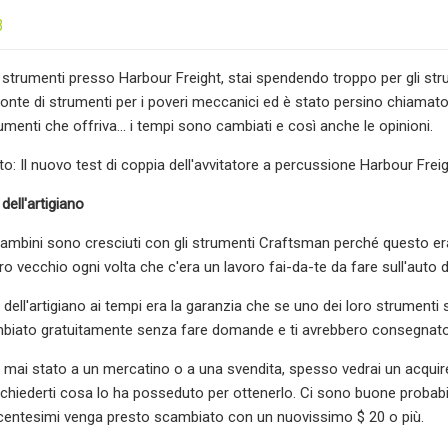
3
 strumenti presso Harbour Freight, stai spendendo troppo per gli str
fonte di strumenti per i poveri meccanici ed è stato persino chiamato 
rumenti che offriva... i tempi sono cambiati e così anche le opinioni.
to: Il nuovo test di coppia dell'avvitatore a percussione Harbour Fre
 dell'artigiano
 bambini sono cresciuti con gli strumenti Craftsman perché questo er
tro vecchio ogni volta che c'era un lavoro fai-da-te da fare sull'auto d
o dell'artigiano ai tempi era la garanzia che se uno dei loro strument
biato gratuitamente senza fare domande e ti avrebbero consegnat
sei mai stato a un mercatino o a una svendita, spesso vedrai un acqu
e chiederti cosa lo ha posseduto per ottenerlo. Ci sono buone probabil
centesimi venga presto scambiato con un nuovissimo $ 20 o più.