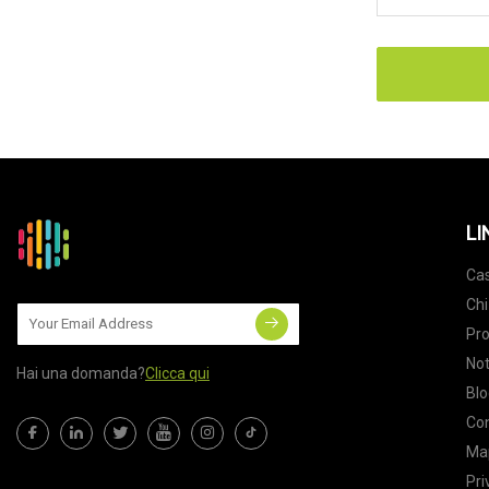
LI
Ca
Chi
Pro
Not
Hai una domanda?
Clicca qui
Blo
Con
Map
Pri