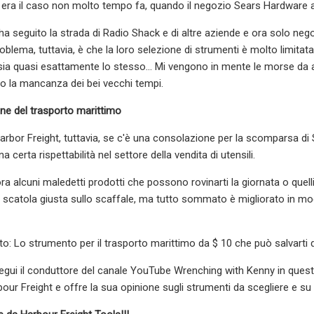
ra il caso non molto tempo fa, quando il negozio Sears Hardware a
 ha seguito la strada di Radio Shack e di altre aziende e ora solo
roblema, tuttavia, è che la loro selezione di strumenti è molto limi
a quasi esattamente lo stesso... Mi vengono in mente le morse da 
 la mancanza dei bei vecchi tempi.
ne del trasporto marittimo
arbor Freight, tuttavia, se c'è una consolazione per la scomparsa di 
 certa rispettabilità nel settore della vendita di utensili.
ra alcuni maledetti prodotti che possono rovinarti la giornata o quell
la scatola giusta sullo scaffale, ma tutto sommato è migliorato in mo
ato: Lo strumento per il trasporto marittimo da $ 10 che può salvarti 
egui il conduttore del canale YouTube Wrenching with Kenny in ques
ur Freight e offre la sua opinione sugli strumenti da scegliere e su q