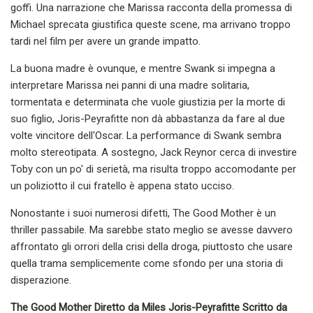
goffi. Una narrazione che Marissa racconta della promessa di
Michael sprecata giustifica queste scene, ma arrivano troppo
tardi nel film per avere un grande impatto.
La buona madre è ovunque, e mentre Swank si impegna a
interpretare Marissa nei panni di una madre solitaria,
tormentata e determinata che vuole giustizia per la morte di
suo figlio, Joris-Peyrafitte non dà abbastanza da fare al due
volte vincitore dell'Oscar. La performance di Swank sembra
molto stereotipata. A sostegno, Jack Reynor cerca di investire
Toby con un po' di serietà, ma risulta troppo accomodante per
un poliziotto il cui fratello è appena stato ucciso.
Nonostante i suoi numerosi difetti, The Good Mother è un
thriller passabile. Ma sarebbe stato meglio se avesse davvero
affrontato gli orrori della crisi della droga, piuttosto che usare
quella trama semplicemente come sfondo per una storia di
disperazione.
The Good Mother Diretto da Miles Joris-Peyrafitte Scritto da