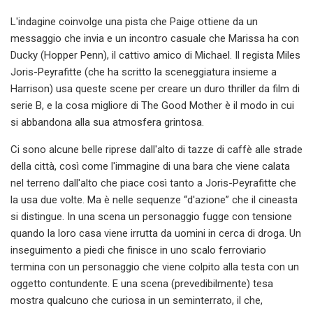
L'indagine coinvolge una pista che Paige ottiene da un
messaggio che invia e un incontro casuale che Marissa ha con
Ducky (Hopper Penn), il cattivo amico di Michael. Il regista Miles
Joris-Peyrafitte (che ha scritto la sceneggiatura insieme a
Harrison) usa queste scene per creare un duro thriller da film di
serie B, e la cosa migliore di The Good Mother è il modo in cui
si abbandona alla sua atmosfera grintosa.
Ci sono alcune belle riprese dall'alto di tazze di caffè alle strade
della città, così come l'immagine di una bara che viene calata
nel terreno dall'alto che piace così tanto a Joris-Peyrafitte che
la usa due volte. Ma è nelle sequenze “d'azione” che il cineasta
si distingue. In una scena un personaggio fugge con tensione
quando la loro casa viene irrutta da uomini in cerca di droga. Un
inseguimento a piedi che finisce in uno scalo ferroviario
termina con un personaggio che viene colpito alla testa con un
oggetto contundente. E una scena (prevedibilmente) tesa
mostra qualcuno che curiosa in un seminterrato, il che,