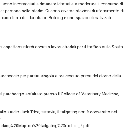
fosi sono incoraggiati a rimanere idratati e a moderare il consumo di
r persona nello stadio. Ci sono diverse stazioni di rifornimento di
. Il piano terra del Jacobson Building è uno spazio climatizzato
 aspettarsi ritardi dovuti a lavori stradali per il traffico sulla South
l parcheggio per partita singola è prevenduto prima del giorno della
 al parcheggio asfaltato presso il College of Veterinary Medicine,
lo stadio Jack Trice, tuttavia, il tailgating non è consentito nei
o:
Parking%20Map-no%20tailgating%20mobile_2.pdf