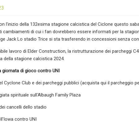
23
on l'inizio della 132esima stagione calcistica del Ciclone questo sabat
ti cambiamenti di cui i fan dovrebbero essere informati per la stagion
olge Jack Lo stadio Trice si sta trasferendo in concessioni senza co
dibile lavoro di Elder Construction, la ristrutturazione dei parcheggi 
a della stagione calcistica 2024.
a giornata di gioco contro UNI
el Cyclone Club e dei parcheggi pubblici (acquista qui il parcheggio p
iata spirituale sull'Albaugh Family Plaza
dei cancelli dello stadio
ell'Iowa contro UNI