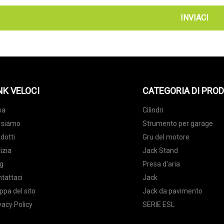
INVIACI
NK VELOCI
CATEGORIA DI PRO
sa
Cilindri
 siamo
Strumento per garage
dotti
Gru del motore
izia
Jack Stand
g
Presa d'aria
tattaci
Jack
pa del sito
Jack da pavimento
vacy Policy
SERIE ESL