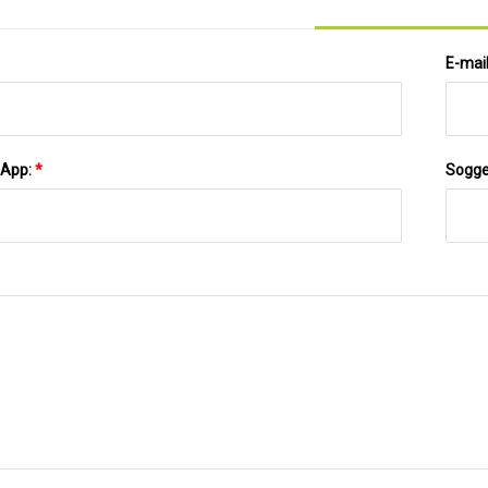
E-mai
sApp:
*
Sogge