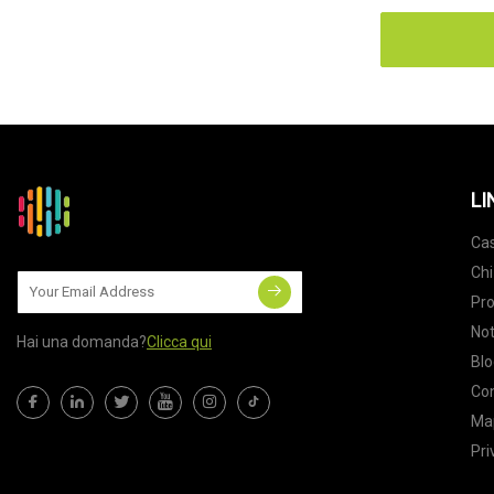
LI
Ca
Chi
Pro
Not
Hai una domanda?
Clicca qui
Blo
Con
Map
Pri