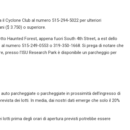
a il Cyclone Club al numero 515-294-5022 per ulteriori
ni ($ 3.750) o superiore.
tto Haunted Forest, appena fuori South 4th Street, a est dello
ario al numero 515-249-0553 o 319-350-1668. Si prega di notare che
tre, presso l'ISU Research Park è disponibile un parcheggio per
e auto parcheggiate o parcheggiate in prossimità dell'ingresso di
revista dei lotti. In media, dai nostri dati emerge che solo il 20%
ei lotti prima degli orari di apertura previsti potrebbe essere