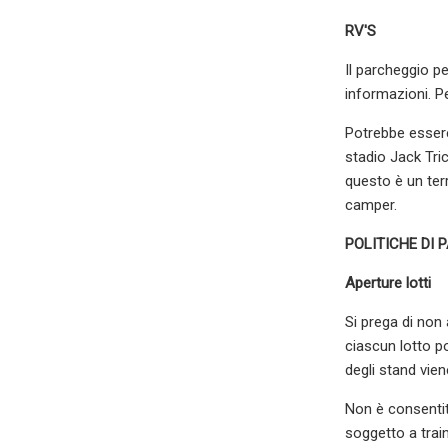
RV'S
Il parcheggio p
informazioni. Pe
Potrebbe essere
stadio Jack Tri
questo è un terr
camper.
POLITICHE DI 
Aperture lotti
Si prega di non 
ciascun lotto po
degli stand vien
Non è consentito
soggetto a trai