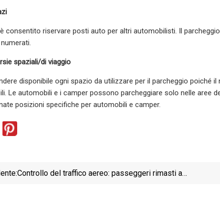
azi
è consentito riservare posti auto per altri automobilisti. Il parcheggio n
e numerati.
rsie spaziali/di viaggio
dere disponibile ogni spazio da utilizzare per il parcheggio poiché il
ibili. Le automobili e i camper possono parcheggiare solo nelle aree d
te posizioni specifiche per automobili e camper.
ente:
Controllo del traffico aereo: passeggeri rimasti a
terra a causa della sospensione dei voli