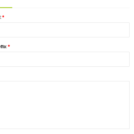
l:
*
tto:
*