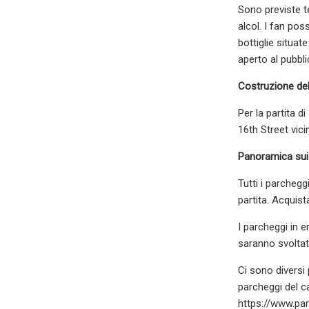
Sono previste te
alcol. I fan po
bottiglie situat
aperto al pubbl
Costruzione del
Per la partita di
16th Street vic
Panoramica sui
Tutti i parchegg
partita. Acquist
I parcheggi in e
saranno svoltati
Ci sono diversi 
parcheggi del c
https://www.pa