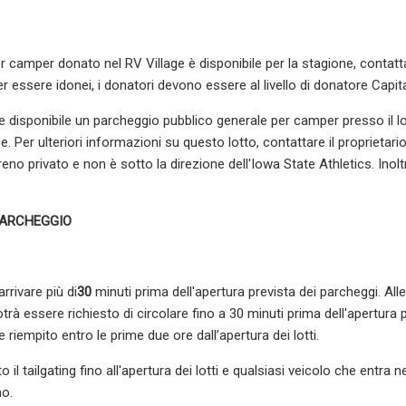
er camper donato nel RV Village è disponibile per la stagione, contatt
r essere idonei, i donatori devono essere al livello di donatore Capita
 disponibile un parcheggio pubblico generale per camper presso il lo
ce. Per ulteriori informazioni su questo lotto, contattare il propriet
eno privato e non è sotto la direzione dell'Iowa State Athletics. Inol
PARCHEGGIO
arrivare più di
30
minuti prima dell'apertura prevista dei parcheggi. All
trà essere richiesto di circolare fino a 30 minuti prima dell'apertura p
e riempito entro le prime due ore dall’apertura dei lotti.
 il tailgating fino all'apertura dei lotti e qualsiasi veicolo che entra n
no.