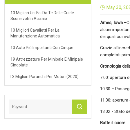
May 30, 20
10 Migliori Usi Fai Da Te Delle Guide
Scorrevoli In Acciaio
Ames, Iowa –
C
alcuni importan
10 Migliori Cavalletti Per La
Manutenzione Automatica
dei quali coinv
10 Auto Più Importanti Con Cinque
Grazie all'incre
completati prim
19 Attrezzature Per Minipale E Minipale
Cingolate
Cronologia dell
I 3 Migliori Paranchi Per Motori (2020)
7:00: apertura d
10:30 – Passegg
11:30: apertura 
13:02 - Stato d
Batte il cuore