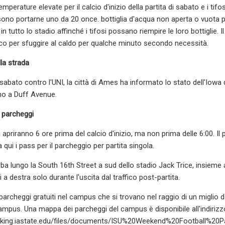
mperature elevate per il calcio d'inizio della partita di sabato e i ti
ssono portarne uno da 20 once. bottiglia d'acqua non aperta o vuota pe
e in tutto lo stadio affinché i tifosi possano riempire le loro bottiglie
ico per sfuggire al caldo per qualche minuto secondo necessità.
la strada
 sabato contro l'UNI, la città di Ames ha informato lo stato dell'Iowa di
ino a Duff Avenue.
 parcheggi
i apriranno 6 ore prima del calcio d'inizio, ma non prima delle 6:00. I
a qui i pass per il parcheggio per partita singola.
rba lungo la South 16th Street a sud dello stadio Jack Trice, insieme
 a destra solo durante l'uscita dal traffico post-partita.
parcheggi gratuiti nel campus che si trovano nel raggio di un miglio dal
ampus. Una mappa dei parcheggi del campus è disponibile all'indirizz
rking.iastate.edu/files/documents/ISU%20Weekend%20Football%20