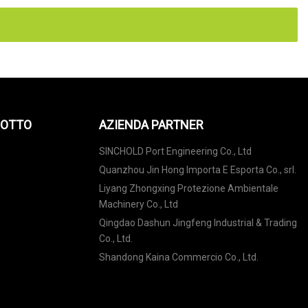
DOTTO
AZIENDA PARTNER
SINCHOLD Port Engineering Co., Ltd
Quanzhou Jin Hong Importa E Esporta Co., srl.
Liyang Zhongxing Protezione Ambientale
Machinery Co., Ltd
Qingdao Dashun Jingfeng Industrial & Trading
Co., Ltd.
Shandong Kaina Commercio Co., Ltd.