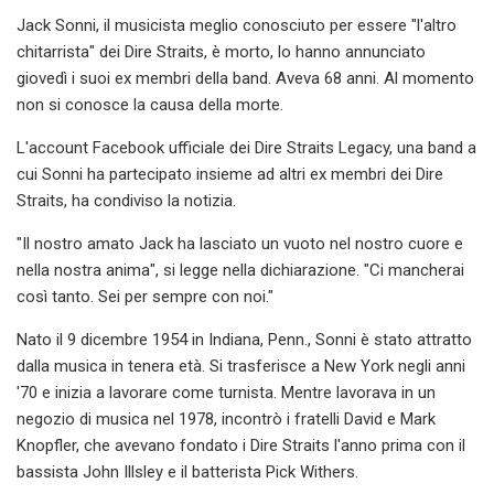
Jack Sonni, il musicista meglio conosciuto per essere "l'altro
chitarrista" dei Dire Straits, è morto, lo hanno annunciato
giovedì i suoi ex membri della band. Aveva 68 anni. Al momento
non si conosce la causa della morte.
L'account Facebook ufficiale dei Dire Straits Legacy, una band a
cui Sonni ha partecipato insieme ad altri ex membri dei Dire
Straits, ha condiviso la notizia.
"Il nostro amato Jack ha lasciato un vuoto nel nostro cuore e
nella nostra anima", si legge nella dichiarazione. "Ci mancherai
così tanto. Sei per sempre con noi."
Nato il 9 dicembre 1954 in Indiana, Penn., Sonni è stato attratto
dalla musica in tenera età. Si trasferisce a New York negli anni
'70 e inizia a lavorare come turnista. Mentre lavorava in un
negozio di musica nel 1978, incontrò i fratelli David e Mark
Knopfler, che avevano fondato i Dire Straits l'anno prima con il
bassista John Illsley e il batterista Pick Withers.