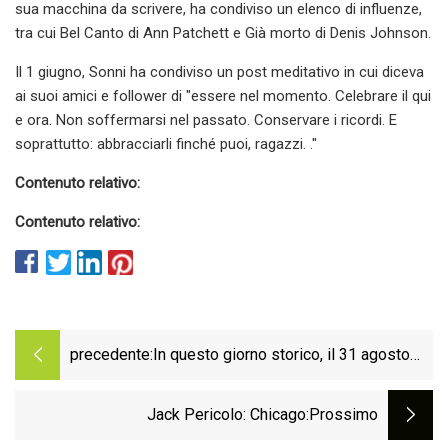
sua macchina da scrivere, ha condiviso un elenco di influenze,
tra cui Bel Canto di Ann Patchett e Già morto di Denis Johnson.
Il 1 giugno, Sonni ha condiviso un post meditativo in cui diceva
ai suoi amici e follower di "essere nel momento. Celebrare il qui
e ora. Non soffermarsi nel passato. Conservare i ricordi. E
soprattutto: abbracciarli finché puoi, ragazzi. ."
Contenuto relativo:
Contenuto relativo:
precedente:
In questo giorno storico, il 31 agosto
1888, Jack lo Squartatore miete la sua
prima vittima
Jack Pericolo: Chicago
:Prossimo