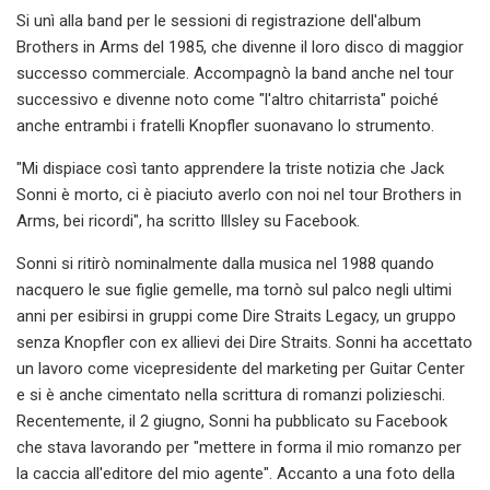
Si unì alla band per le sessioni di registrazione dell'album
Brothers in Arms del 1985, che divenne il loro disco di maggior
successo commerciale. Accompagnò la band anche nel tour
successivo e divenne noto come "l'altro chitarrista" poiché
anche entrambi i fratelli Knopfler suonavano lo strumento.
"Mi dispiace così tanto apprendere la triste notizia che Jack
Sonni è morto, ci è piaciuto averlo con noi nel tour Brothers in
Arms, bei ricordi", ha scritto Illsley su Facebook.
Sonni si ritirò nominalmente dalla musica nel 1988 quando
nacquero le sue figlie gemelle, ma tornò sul palco negli ultimi
anni per esibirsi in gruppi come Dire Straits Legacy, un gruppo
senza Knopfler con ex allievi dei Dire Straits. Sonni ha accettato
un lavoro come vicepresidente del marketing per Guitar Center
e si è anche cimentato nella scrittura di romanzi polizieschi.
Recentemente, il 2 giugno, Sonni ha pubblicato su Facebook
che stava lavorando per "mettere in forma il mio romanzo per
la caccia all'editore del mio agente". Accanto a una foto della