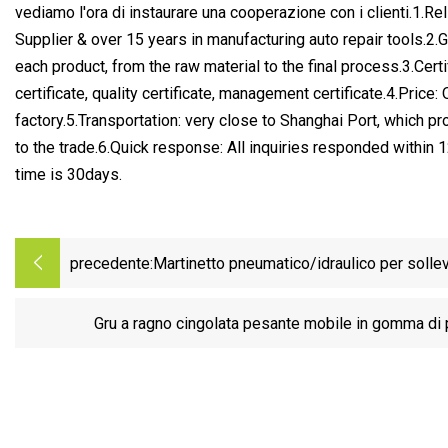
vediamo l'ora di instaurare una cooperazione con i clienti.
1.Rel
Supplier & over 15 years in manufacturing auto repair tools.2.Gr
each product, from the raw material to the final process.3.Certi
certificate, quality certificate, management certificate.4.Price:
factory.5.Transportation: very close to Shanghai Port, which p
to the trade.6.Quick response: All inquiries responded within 
time is 30days.
precedente:
Martinetto pneumatico/idraulico per solle
bottiglia da 50 tonnellate
Gru a ragno cingolata pesante mobile in gomma di 
dimensione dell'ascensore di vetro dell'azionamento del
diesel dell'asta telescopica idraulica con il certificato de
tonnellate 3 tonnellate 8 to