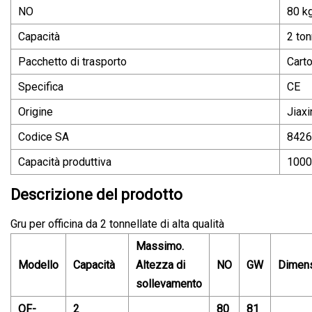
NO
80 k
Capacità
2 ton
Pacchetto di trasporto
Cart
Specifica
CE
Origine
Jiaxi
Codice SA
8426
Capacità produttiva
1000
Descrizione del prodotto
Gru per officina da 2 tonnellate di alta qualità
Massimo.
Modello
Capacità
Altezza di
NO
GW
Dimens
sollevamento
QF-
2
80
81