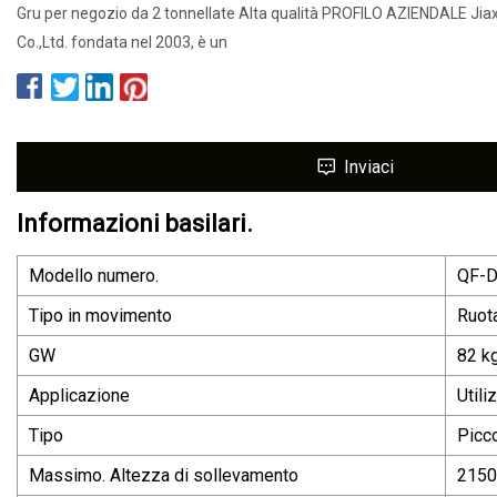
Gru per negozio da 2 tonnellate Alta qualità PROFILO AZIENDALE Ji
Co.,Ltd. fondata nel 2003, è un
Inviaci
Informazioni basilari.
Modello numero.
QF-
Tipo in movimento
Ruot
GW
82 k
Applicazione
Utili
Tipo
Picco
Massimo. Altezza di sollevamento
215