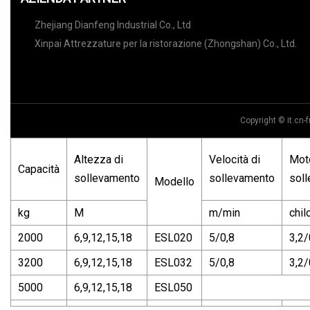
Zhejiang Dianfeng Industrial Co., Ltd
Xinpai Attrezzature per la ristorazione (Zhongshan) Co., Ltd.
Copyright © it.cn-fr
Altezza di
Velocità di
Mot
Capacità
sollevamento
sollevamento
sol
Modello
kg
M
m/min
chil
2000
6,9,12,15,18
ESL020
5/0,8
3,2/
3200
6,9,12,15,18
ESL032
5/0,8
3,2/
5000
6,9,12,15,18
ESL050