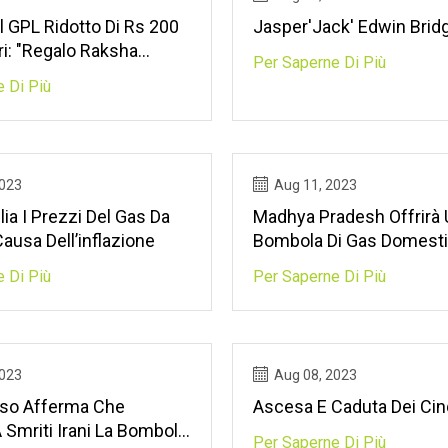
 GPL Ridotto Di Rs 200
Jasper'Jack' Edwin Brid
ri: "Regalo Raksha
Per Saperne Di Più
el Primo Ministro A 75
 Di Più
le"
2023
Aug 11, 2023
lia I Prezzi Del Gas Da
Madhya Pradesh Offrirà
ausa Dell’inflazione
Bombola Di Gas Domesti
Prezzo Stagionale Di Rs
 Di Più
Per Saperne Di Più
2023
Aug 08, 2023
sso Afferma Che
Ascesa E Caduta Dei Ci
 Smriti Irani La Bombola
Per Saperne Di Più