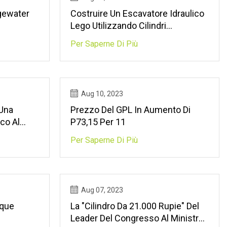
gewater
Costruire Un Escavatore Idraulico
Lego Utilizzando Cilindri
Pneumatici Standard
Per Saperne Di Più
Aug 10, 2023
 Una
Prezzo Del GPL In Aumento Di
co Al
P73,15 Per 11
 450
Per Saperne Di Più
Aug 07, 2023
nque
La "cilindro Da 21.000 Rupie" Del
Leader Del Congresso Al Ministro