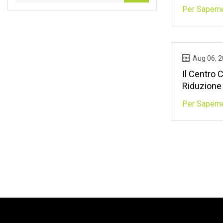
Del Gas C
Per Saperne
2013
Aug 06, 
Il Centro C
Riduzione 
Bombola Di
Per Saperne
Hardeep S