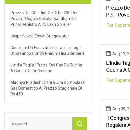
Prezzo Del
Prezzo Del GPL Ridotto Di Rs 200 Per I
Per I Pove
Poveri: "Regalo Raksha Bandhan Del
Bandhan D
Primo Ministro A 75 Lakh Sorelle"
Per Saperne
Lakh Sorel
Jasper'Jack' Edwin Bridgewater
Costruire Un Escavatore Idraulico Lego
Utilizzando Cilindri Pneumatici Standard
Aug 12, 
L’India Tag
L’India Taglia I Prezzi Del Gas Da Cucina
Cucina A C
A Causa Dell’inflazione
Per Saperne
Madhya Pradesh Offrirà Una Bombola Di
Gas Domestico Al Prezzo Stagionale Di
Rs 450
Aug 09, 
Il Congre
Regalerà A