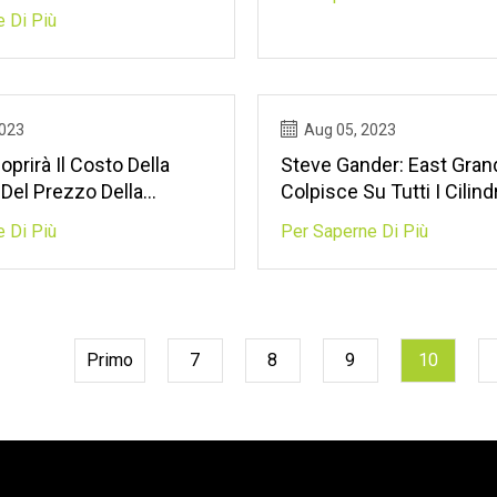
he Aveva Con Sé Nel
 Di Più
2023
Aug 05, 2023
oprirà Il Costo Della
Steve Gander: East Gran
Del Prezzo Della
Colpisce Su Tutti I Cilindr
 GPL Di ₹ 200, Assicura
 Di Più
Per Saperne Di Più
ingh Puri: Rapporto
Primo
7
8
9
10