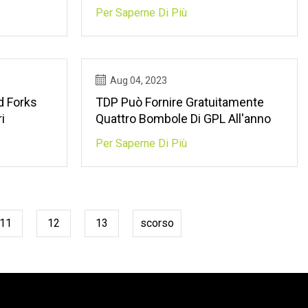
Smriti Irani
Per Saperne Di Più
Aug 04, 2023
d Forks
TDP Può Fornire Gratuitamente
i
Quattro Bombole Di GPL All'anno
Per Saperne Di Più
11
12
13
scorso