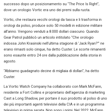
successo dopo un posizionamento su "The Price Is Right",
dove un orologio Vortic era uno dei premi sulla ruota.
Vortic, che restaura vecchi orologi da tasca e li trasforma in
orologi da polso, produce solo 50 modelli in edizione militare
all'anno. Vengono venduti a 8.000 dollari ciascuno. Quando
Gear Patrol pubblicò un articolo intitolato "Che orologio
indossa John Krasinski nell'ultima stagione di 'Jack Ryan?'" ne
erano rimasti solo cinque, ha detto Custer. Le scorte rimanenti
sono esaurite entro 24 ore dalla pubblicazione della storia in
agosto.
"Abbiamo guadagnato decine di migliaia di dollari", ha detto
Custer.
La Vortic Watch Company ha collaborato con Mark McFann,
residente a Fort Collins e proprietario dell'agenzia di marketing
Cast a Long Shadow, per portare il suo prodotto al polso di uno
dei più importanti agenti televisivi della CIA e in un programma
televisivo in prima serata. Non sono i primi. Nel 2022, McFann