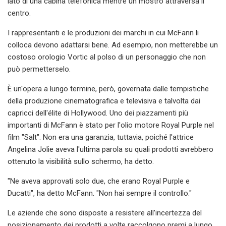
lato di una cabina telefonica mentre un mostro attraversa il
centro.
I rappresentanti e le produzioni dei marchi in cui McFann li
colloca devono adattarsi bene. Ad esempio, non metterebbe un
costoso orologio Vortic al polso di un personaggio che non
può permetterselo.
È un'opera a lungo termine, però, governata dalle tempistiche
della produzione cinematografica e televisiva e talvolta dai
capricci dell'élite di Hollywood. Uno dei piazzamenti più
importanti di McFann è stato per l'olio motore Royal Purple nel
film "Salt". Non era una garanzia, tuttavia, poiché l'attrice
Angelina Jolie aveva l'ultima parola su quali prodotti avrebbero
ottenuto la visibilità sullo schermo, ha detto.
"Ne aveva approvati solo due, che erano Royal Purple e
Ducatti", ha detto McFann. "Non hai sempre il controllo."
Le aziende che sono disposte a resistere all’incertezza del
posizionamento dei prodotti a volte raccolgono premi a lungo