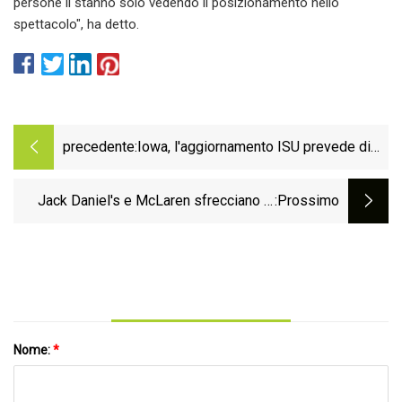
persone lì stanno solo vedendo il posizionamento nello
spettacolo", ha detto.
precedente:
Iowa, l'aggiornamento ISU prevede di
mantenere i fan freschi in caso di alte
temperature
Jack Daniel's e McLaren sfrecciano in
:Prossimo
città con il popup all'aeroporto
Nome:
*