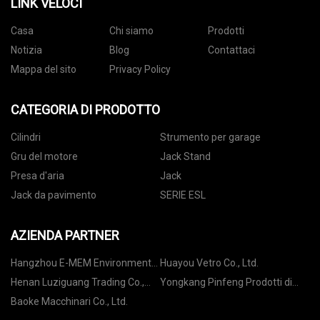
LINK VELOCI
Casa
Chi siamo
Prodotti
Notizia
Blog
Contattaci
Mappa del sito
Privacy Policy
CATEGORIA DI PRODOTTO
Cilindri
Strumento per garage
Gru del motore
Jack Stand
Presa d'aria
Jack
Jack da pavimento
SERIE ESL
AZIENDA PARTNER
Hangzhou E-MEM Environmental
Huayou Vetro Co., Ltd.
Technology Co., Ltd
Henan Luziguang Trading Co.,
Yongkang Pinfeng Prodotti di
Ltd.
plastica Co., Ltd.
Baoke Macchinari Co., Ltd.