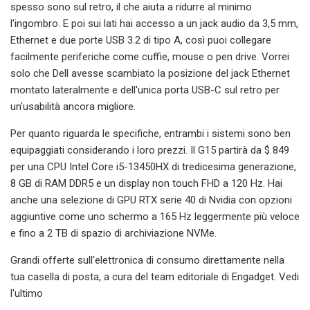
spesso sono sul retro, il che aiuta a ridurre al minimo
l'ingombro. E poi sui lati hai accesso a un jack audio da 3,5 mm,
Ethernet e due porte USB 3.2 di tipo A, così puoi collegare
facilmente periferiche come cuffie, mouse o pen drive. Vorrei
solo che Dell avesse scambiato la posizione del jack Ethernet
montato lateralmente e dell'unica porta USB-C sul retro per
un'usabilità ancora migliore.
Per quanto riguarda le specifiche, entrambi i sistemi sono ben
equipaggiati considerando i loro prezzi. Il G15 partirà da $ 849
per una CPU Intel Core i5-13450HX di tredicesima generazione,
8 GB di RAM DDR5 e un display non touch FHD a 120 Hz. Hai
anche una selezione di GPU RTX serie 40 di Nvidia con opzioni
aggiuntive come uno schermo a 165 Hz leggermente più veloce
e fino a 2 TB di spazio di archiviazione NVMe.
Grandi offerte sull'elettronica di consumo direttamente nella
tua casella di posta, a cura del team editoriale di Engadget. Vedi
l'ultimo