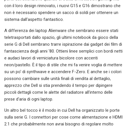
con il loro design rinnovato, i nuovi G15 e G16 dimostrano che
non è necessario spendere un sacco di soldi per ottenere un
sistema dall'aspetto fantastico.
A differenza dei laptop Alienware che sembrano essere stati
teletrasportati dallo spazio, gli ultimi notebook da gioco della
serie G di Dell sembrano trarre ispirazione dai gadget dei film di
fantascienza degli anni '80. Ottieni linee semplici con bordi netti
e audaci lavori di verniciatura bicolore con accenti
neon/pastello. È il tipo di stile che mi fa venire voglia di mettere
su un po' di synthwave e accendere F-Zero. E anche se i colori
possono cambiare sulle unità finali di vendita al dettaglio,
apprezzo che Dell si stia prendendo il tempo per dipingere
piccoli dettagli come le alette del radiatore all'interno delle
prese d'aria di ogni laptop.
Un altro bel tocco è il modo in cui Dell ha organizzato le porte
sulla serie G. I connettori per cose come alimentazione e HDMI
2.1 che probabilmente non avrai bisogno di regolare molto