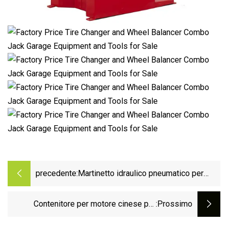
precedente:
Martinetto idraulico pneumatico per
sollevamento punta (2.5
Contenitore per motore cinese per
:Prossimo
sollevatore di container