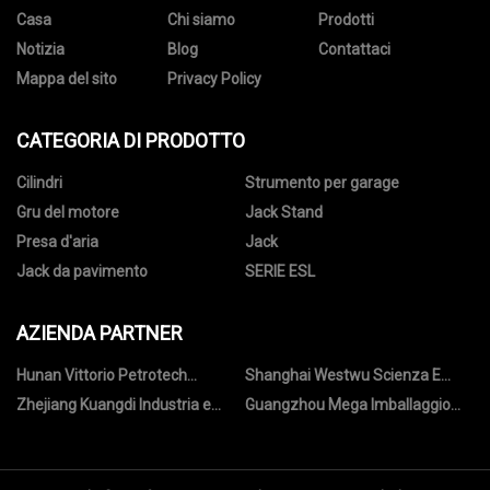
Casa
Chi siamo
Prodotti
Notizia
Blog
Contattaci
Mappa del sito
Privacy Policy
CATEGORIA DI PRODOTTO
Cilindri
Strumento per garage
Gru del motore
Jack Stand
Presa d'aria
Jack
Jack da pavimento
SERIE ESL
AZIENDA PARTNER
Hunan Vittorio Petrotech
Shanghai Westwu Scienza E
Servizio Co., Ltd
Tecnologia Co., Ltd
Zhejiang Kuangdi Industria e
Guangzhou Mega Imballaggio
Commercio Co., Ltd.
Co.,Ltd