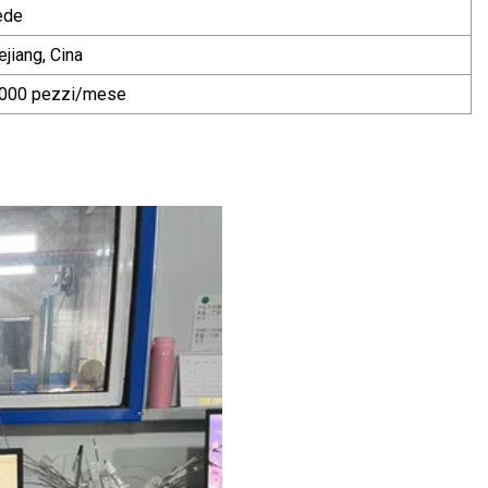
fede
ejiang, Cina
000 pezzi/mese