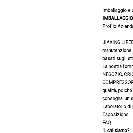
Vuoto Per
Imballaggio e
Impilamento Di
IMBALLAGGIO
Cartoni
Profilo Aziend
JIAXING LIFEDE
manutenzione a
basati sugli st
La nostra fo
NEGOZIO, CRI
COMPRESSORE A 
qualità, poich
consegna, un s
Laboratorio di
Esposizione
FAQ
1. chi siamo?