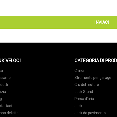
INVIACI
NK VELOCI
CATEGORIA DI PRO
sa
Cilindri
 siamo
Strumento per garage
dotti
Gru del motore
izia
Jack Stand
g
Presa d'aria
tattaci
Jack
pa del sito
Jack da pavimento