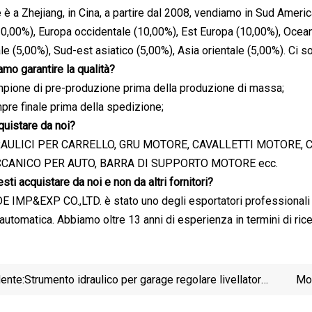
 è a Zhejiang, in Cina, a partire dal 2008, vendiamo in Sud Ameri
0,00%), Europa occidentale (10,00%), Est Europa (10,00%), Oceani
e (5,00%), Sud-est asiatico (5,00%), Asia orientale (5,00%). Ci so
mo garantire la qualità?
pione di pre-produzione prima della produzione di massa;
re finale prima della spedizione;
quistare da noi?
RAULICI PER CARRELLO, GRU MOTORE, CAVALLETTI MOTORE, 
CANICO PER AUTO, BARRA DI SUPPORTO MOTORE ecc.
sti acquistare da noi e non da altri fornitori?
 IMP&EXP CO.,LTD. è stato uno degli esportatori professionali i
utomatica. Abbiamo oltre 13 anni di esperienza in termini di ric
ente:
Strumento idraulico per garage regolare livellatore
Mot
motore capacità 2t Trf22001