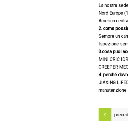
La nostra sede
Nord Europa (1
America central
2. come possia
Sempre un cam
Ispezione semp
3.cosa puoi ac
MINI CRIC ID
CREEPER MEC
4. perché dovre
JIAXING LIFEDE
manutenzione a
preced