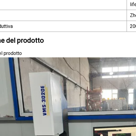
li
Zh
uttiva
20
e del prodotto
l prodotto