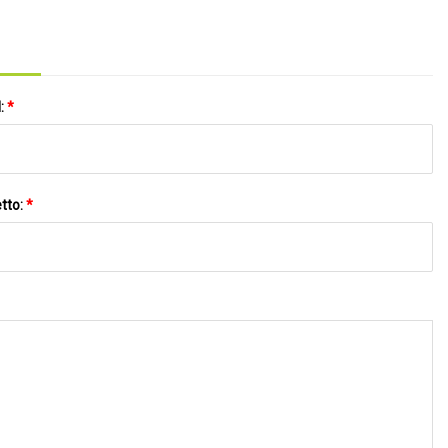
l:
*
tto:
*