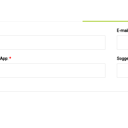
E-mai
sApp:
*
Sogge