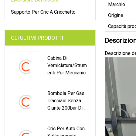
Marchio
Supporto Per Cric A Cricchetto
Origine
Capacità prod
GLI ULTIMI PRODOTTI
Descrizion
Descrizione de
Cabina Di
Verniciatura/Strum
Enti Per Meccanici
Di Garage/Cabine
Di Verniciatura Per
Bombola Per Gas
Autobus/Sala Di
D'acciaio Senza
Verniciatura Per
Giunte 200bar Di
Camion
Vendita Calda 90L
CNG Per Uso Del
Cric Per Auto Con
Veicolo Con Lo
Sollevamento