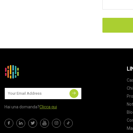
LI
Ca
Chi
Pro
Not
Hai una domanda?
Clicca qui
Blo
Con
Map