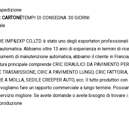
 spedizione
: CARTONE
TEMPI DI CONSEGNA: 30 GIORNI.
ale
 IMP&EXP CO.,LTD. è stato uno degli esportatori professionali i
utomatica. Abbiamo oltre 13 anni di esperienza in termini di ric
rumenti di manutenzione automatica, abbiamo il cliente in Francia, P
rnitura principale comprende CRIC IDRAULICI DA PAVIMENTO
C TRASMISSIONE, CRIC A PAVIMENTO LUNGO, CRIC FATTORIA,
MOLLA, SEDILE CREEPER AUTO, ecc. Il tutto produttori con cui 
é vogliamo fare un rapporto commerciale a lungo termine. Possiamo
ervizio migliore. Se avete domande o avete bisogno di trovare i pr
 produzione