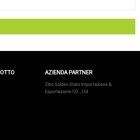
DOTTO
AZIENDA PARTNER
Zibo Golden Stato Importazione &
Esportazione CO ., Ltd