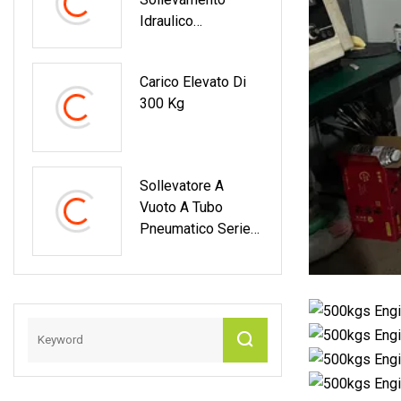
Standard ISO11439
Idraulico
/ECR 110
Pneumatico Da 50
Tonnellate
Carico Elevato Di
300 Kg
Sollevatore A
Vuoto A Tubo
Pneumatico Serie
ESL Per Cartone,
Sacchi, Borse,
Fusto,
Avvolgimento,
Secchio, Macchina
Per Sollevamento
A Vuoto Per Vetro
Sollevatore A