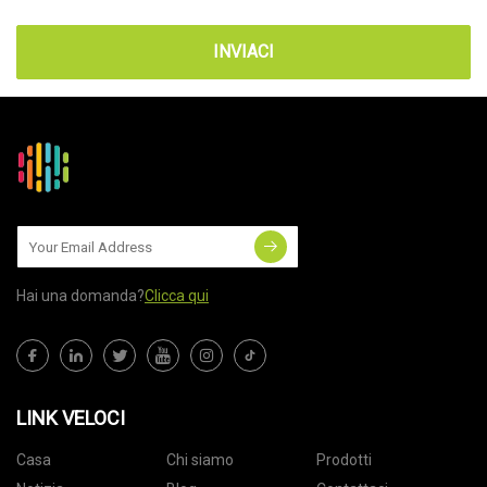
INVIACI
Hai una domanda?
Clicca qui
LINK VELOCI
Casa
Chi siamo
Prodotti