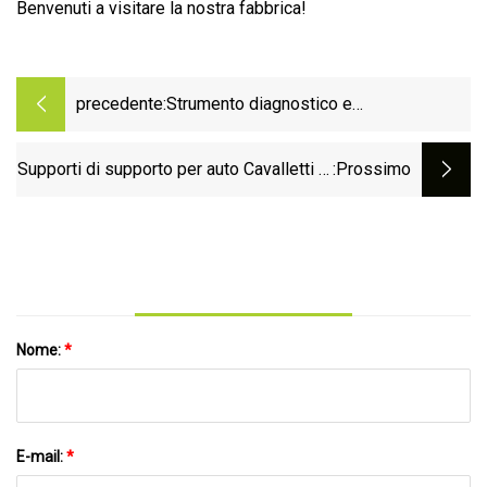
Benvenuti a visitare la nostra fabbrica!
precedente:
Strumento diagnostico e
programmatore di chiavi per
motociclette Obdstar Iscan Harley
Supporti di supporto per auto Cavalletti di
:Prossimo
regolazione con cricchetto a sgancio
rapido per officina garage (38120706B)
Nome:
*
E-mail:
*