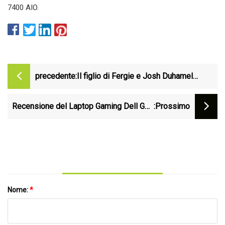
7400 AIO.
precedente:
Il figlio di Fergie e Josh Duhamel
assomiglia a papà nella nuova foto:
ecco Axl Jack
Recensione del Laptop Gaming Dell G15
:Prossimo
(5520): ottime prestazioni a 1080p
Nome:
*