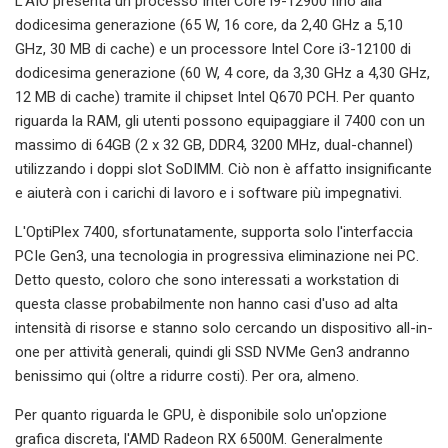
L'AIO presenta un processo Intel Core i9-12900 fino alla
dodicesima generazione (65 W, 16 core, da 2,40 GHz a 5,10
GHz, 30 MB di cache) e un processore Intel Core i3-12100 di
dodicesima generazione (60 W, 4 core, da 3,30 GHz a 4,30 GHz,
12 MB di cache) tramite il chipset Intel Q670 PCH. Per quanto
riguarda la RAM, gli utenti possono equipaggiare il 7400 con un
massimo di 64GB (2 x 32 GB, DDR4, 3200 MHz, dual-channel)
utilizzando i doppi slot SoDIMM. Ciò non è affatto insignificante
e aiuterà con i carichi di lavoro e i software più impegnativi.
L'OptiPlex 7400, sfortunatamente, supporta solo l'interfaccia
PCIe Gen3, una tecnologia in progressiva eliminazione nei PC.
Detto questo, coloro che sono interessati a workstation di
questa classe probabilmente non hanno casi d'uso ad alta
intensità di risorse e stanno solo cercando un dispositivo all-in-
one per attività generali, quindi gli SSD NVMe Gen3 andranno
benissimo qui (oltre a ridurre costi). Per ora, almeno.
Per quanto riguarda le GPU, è disponibile solo un'opzione
grafica discreta, l'AMD Radeon RX 6500M. Generalmente