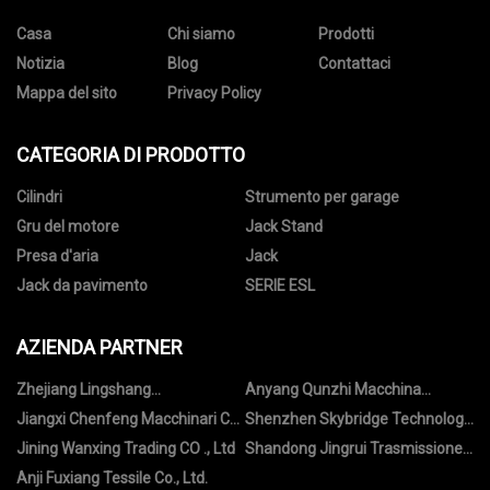
Casa
Chi siamo
Prodotti
Notizia
Blog
Contattaci
Mappa del sito
Privacy Policy
CATEGORIA DI PRODOTTO
Cilindri
Strumento per garage
Gru del motore
Jack Stand
Presa d'aria
Jack
Jack da pavimento
SERIE ESL
AZIENDA PARTNER
Zhejiang Lingshang
Anyang Qunzhi Macchina
Industria&Trade Co., Ltd
Strumento Co.,Ltd
Jiangxi Chenfeng Macchinari Co.,
Shenzhen Skybridge Technology
Ltd.
Co., Ltd.
Jining Wanxing Trading CO ., Ltd
Shandong Jingrui Trasmissione
Technology Co., Ltd.
Anji Fuxiang Tessile Co., Ltd.